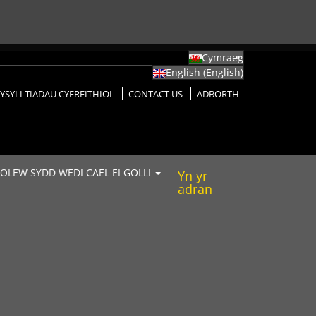
Cymraeg
English
(
English
)
YSYLLTIADAU CYFREITHIOL
CONTACT US
ADBORTH
 OLEW SYDD WEDI CAEL EI GOLLI
Yn yr
adran