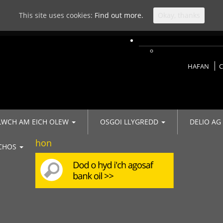
This site uses cookies:
Find out more.
Okay, thanks
HAFAN
C
LWCH AM EICH OLEW
OSGOI LLYGREDD
DELIO AG
hon
ACHOS