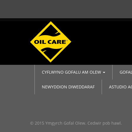
CYFLWYNO GOFALU AM OLEW
GOFA
NEWYDDION DIWEDDARAF
ASTUDIO 
© 2015 Ymgyrch Gofal Olew. Cedwir pob hawl.