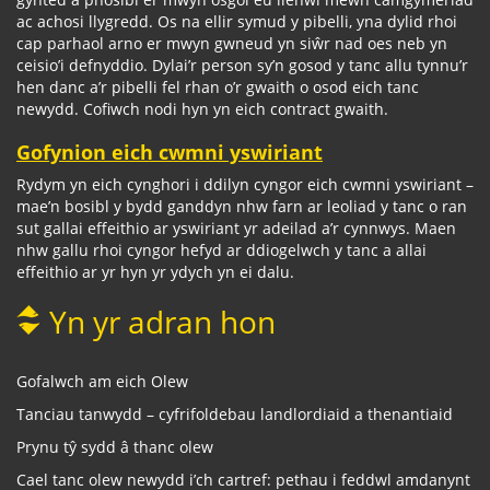
ac achosi llygredd. Os na ellir symud y pibelli, yna dylid rhoi
cap parhaol arno er mwyn gwneud yn siŵr nad oes neb yn
ceisio’i defnyddio. Dylai’r person sy’n gosod y tanc allu tynnu’r
hen danc a’r pibelli fel rhan o’r gwaith o osod eich tanc
newydd. Cofiwch nodi hyn yn eich contract gwaith.
Gofynion eich cwmni yswiriant
Rydym yn eich cynghori i ddilyn cyngor eich cwmni yswiriant –
mae’n bosibl y bydd ganddyn nhw farn ar leoliad y tanc o ran
sut gallai effeithio ar yswiriant yr adeilad a’r cynnwys. Maen
nhw gallu rhoi cyngor hefyd ar ddiogelwch y tanc a allai
effeithio ar yr hyn yr ydych yn ei dalu.
Yn yr adran hon
Gofalwch am eich Olew
Tanciau tanwydd – cyfrifoldebau landlordiaid a thenantiaid
Prynu tŷ sydd â thanc olew
Cael tanc olew newydd i’ch cartref: pethau i feddwl amdanynt