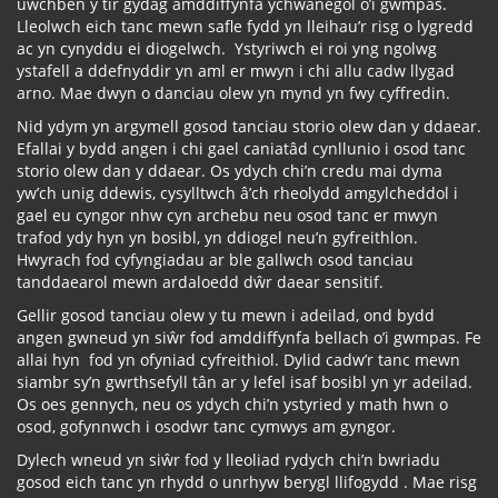
uwchben y tir gydag amddiffynfa ychwanegol o’i gwmpas.
Lleolwch eich tanc mewn safle fydd yn lleihau’r risg o lygredd
ac yn cynyddu ei diogelwch. Ystyriwch ei roi yng ngolwg
ystafell a ddefnyddir yn aml er mwyn i chi allu cadw llygad
arno. Mae dwyn o danciau olew yn mynd yn fwy cyffredin.
Nid ydym yn argymell gosod tanciau storio olew dan y ddaear.
Efallai y bydd angen i chi gael caniatâd cynllunio i osod tanc
storio olew dan y ddaear. Os ydych chi’n credu mai dyma
yw’ch unig ddewis, cysylltwch â’ch rheolydd amgylcheddol i
gael eu cyngor nhw cyn archebu neu osod tanc er mwyn
trafod ydy hyn yn bosibl, yn ddiogel neu’n gyfreithlon.
Hwyrach fod cyfyngiadau ar ble gallwch osod tanciau
tanddaearol mewn ardaloedd dŵr daear sensitif.
Gellir gosod tanciau olew y tu mewn i adeilad, ond bydd
angen gwneud yn siŵr fod amddiffynfa bellach o’i gwmpas. Fe
allai hyn fod yn ofyniad cyfreithiol. Dylid cadw’r tanc mewn
siambr sy’n gwrthsefyll tân ar y lefel isaf bosibl yn yr adeilad.
Os oes gennych, neu os ydych chi’n ystyried y math hwn o
osod, gofynnwch i osodwr tanc cymwys am gyngor.
Dylech wneud yn siŵr fod y lleoliad rydych chi’n bwriadu
gosod eich tanc yn rhydd o unrhyw berygl llifogydd . Mae risg