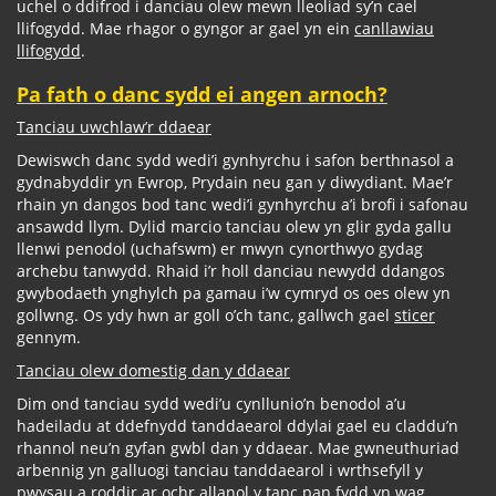
uchel o ddifrod i danciau olew mewn lleoliad sy’n cael
llifogydd. Mae rhagor o gyngor ar gael yn ein
canllawiau
llifogydd
.
Pa fath o danc sydd ei angen arnoch?
Tanciau uwchlaw’r ddaear
Dewiswch danc sydd wedi’i gynhyrchu i safon berthnasol a
gydnabyddir yn Ewrop, Prydain neu gan y diwydiant. Mae’r
rhain yn dangos bod tanc wedi’i gynhyrchu a’i brofi i safonau
ansawdd llym. Dylid marcio tanciau olew yn glir gyda gallu
llenwi penodol (uchafswm) er mwyn cynorthwyo gydag
archebu tanwydd. Rhaid i’r holl danciau newydd ddangos
gwybodaeth ynghylch pa gamau i’w cymryd os oes olew yn
gollwng. Os ydy hwn ar goll o’ch tanc, gallwch gael
sticer
gennym.
Tanciau olew domestig dan y ddaear
Dim ond tanciau sydd wedi’u cynllunio’n benodol a’u
hadeiladu at ddefnydd tanddaearol ddylai gael eu claddu’n
rhannol neu’n gyfan gwbl dan y ddaear. Mae gwneuthuriad
arbennig yn galluogi tanciau tanddaearol i wrthsefyll y
pwysau a roddir ar ochr allanol y tanc pan fydd yn wag.