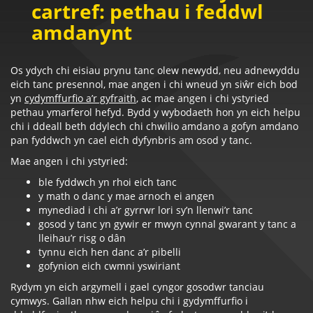
cartref: pethau i feddwl
amdanynt
Os ydych chi eisiau prynu tanc olew newydd, neu adnewyddu
eich tanc presennol, mae angen i chi wneud yn siŵr eich bod
yn
cydymffurfio a’r gyfraith
, ac mae angen i chi ystyried
pethau ymarferol hefyd. Bydd y wybodaeth hon yn eich helpu
chi i ddeall beth ddylech chi chwilio amdano a gofyn amdano
pan fyddwch yn cael eich dyfynbris am osod y tanc.
Mae angen i chi ystyried:
ble fyddwch yn rhoi eich tanc
y math o danc y mae arnoch ei angen
mynediad i chi a’r gyrrwr lori sy’n llenwi’r tanc
gosod y tanc yn gywir er mwyn cynnal gwarant y tanc a
lleihau’r risg o dân
tynnu eich hen danc a’r pibelli
gofynion eich cwmni yswiriant
Rydym yn eich argymell i gael cyngor gosodwr tanciau
cymwys. Gallan nhw eich helpu chi i gydymffurfio i