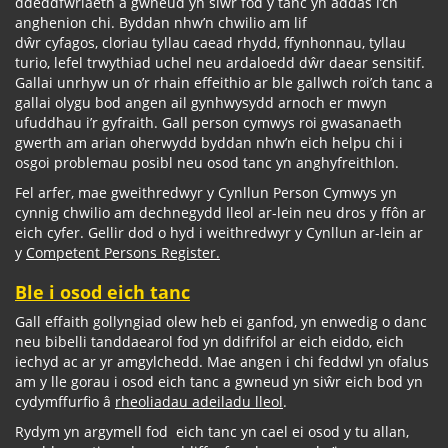
ddeddfwriaeth a gwneud yn siŵr fod y tanc yn addas i’ch
anghenion chi. Byddan nhw’n chwilio am lif
dŵr cyfagos, cloriau tyllau caead rhydd, ffynhonnau, tyllau
turio, lefel trwythiad uchel neu ardaloedd dŵr daear sensitif.
Gallai unrhyw un o’r rhain effeithio ar ble gallwch roi’ch tanc a
gallai olygu bod angen ail gynhwysydd arnoch er mwyn
ufuddhau i’r gyfraith. Gall person cymwys roi gwasanaeth
gwerth am arian oherwydd byddan nhw’n eich helpu chi i
osgoi problemau posibl neu osod tanc yn anghyfreithlon.
Fel arfer, mae gweithredwyr y Cynllun Person Cymwys yn
cynnig chwilio am dechnegydd lleol ar-lein neu dros y ffôn ar
eich cyfer. Gellir dod o hyd i weithredwyr y Cynllun ar-lein ar
y
Competent Persons Register.
Ble i osod eich tanc
Gall effaith gollyngiad olew heb ei ganfod, yn enwedig o danc
neu bibelli tanddaearol fod yn ddifrifol ar eich eiddo, eich
iechyd ac ar yr amgylchedd. Mae angen i chi feddwl yn ofalus
am y lle gorau i osod eich tanc a gwneud yn siŵr eich bod yn
cydymffurfio â
rheoliadau adeiladu lleol
.
Rydym yn argymell fod eich tanc yn cael ei osod y tu allan,