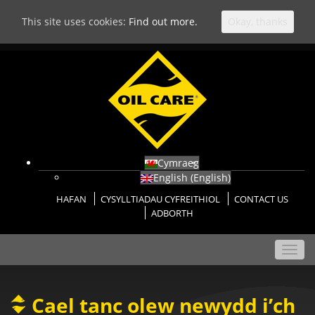
This site uses cookies:
Find out more.
Okay, thanks
Cymraeg
English
(
English
)
HAFAN
CYSYLLTIADAU CYFREITHIOL
CONTACT US
ADBORTH
Toggl
navig
Cael tanc olew newydd i’ch