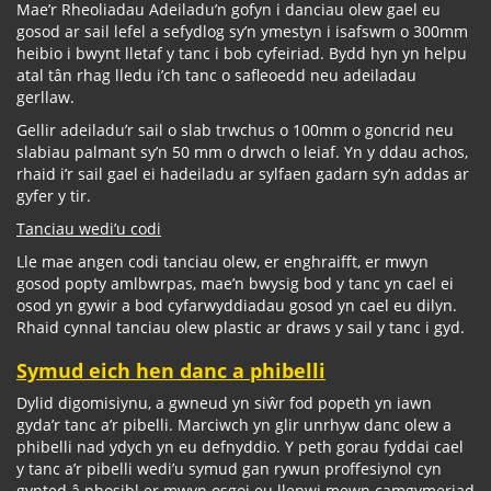
Mae’r Rheoliadau Adeiladu’n gofyn i danciau olew gael eu
gosod ar sail lefel a sefydlog sy’n ymestyn i isafswm o 300mm
heibio i bwynt lletaf y tanc i bob cyfeiriad. Bydd hyn yn helpu
atal tân rhag lledu i’ch tanc o safleoedd neu adeiladau
gerllaw.
Gellir adeiladu’r sail o slab trwchus o 100mm o goncrid neu
slabiau palmant sy’n 50 mm o drwch o leiaf. Yn y ddau achos,
rhaid i’r sail gael ei hadeiladu ar sylfaen gadarn sy’n addas ar
gyfer y tir.
Tanciau wedi’u codi
Lle mae angen codi tanciau olew, er enghraifft, er mwyn
gosod popty amlbwrpas, mae’n bwysig bod y tanc yn cael ei
osod yn gywir a bod cyfarwyddiadau gosod yn cael eu dilyn.
Rhaid cynnal tanciau olew plastic ar draws y sail y tanc i gyd.
Symud eich hen danc a phibelli
Dylid digomisiynu, a gwneud yn siŵr fod popeth yn iawn
gyda’r tanc a’r pibelli. Marciwch yn glir unrhyw danc olew a
phibelli nad ydych yn eu defnyddio. Y peth gorau fyddai cael
y tanc a’r pibelli wedi’u symud gan rywun proffesiynol cyn
gynted â phosibl er mwyn osgoi eu llenwi mewn camgymeriad