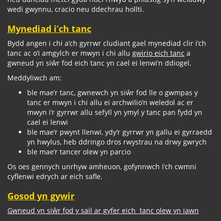
wedi gwynnu, cracio neu ddechrau hollti.
Mynediad i’ch tanc
Bydd angen i chi a’ch gyrrwr cludiant gael mynediad clir i’ch
tanc ac o’i amgylch er mwyn i chi allu
gwirio eich tanc
a
gwneud yn siŵr fod eich tanc yn cael ei lenwi’n ddiogel.
Meddyliwch am:
ble mae’r tanc, gwnewch yn siŵr fod lle o gwmpas y
tanc er mwyn i chi allu ei archwilio’n weledol ac er
mwyn i’r gyrrwr allu sefyll yn ymyl y tanc pan fydd yn
cael ei lenwi
ble mae’r pwynt llenwi, ydy’r gyrrwr yn gallu ei gyrraedd
yn hwylus, heb ddringo dros rwystrau na drwy gwrych
ble mae’r tancer olew yn parcio
Os oes gennych unrhyw amheuon, gofynnwch i’ch cwmni
cyflenwi edrych ar eich safle.
Gosod yn gywir
Gwneud yn siŵr fod y sail ar gyfer eich tanc olew yn iawn