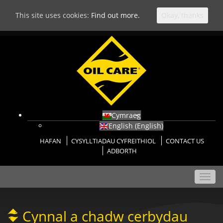
This site uses cookies:
Find out more.
Okay, thanks
Cymraeg
English
(
English
)
HAFAN
CYSYLLTIADAU CYFREITHIOL
CONTACT US
ADBORTH
Toggl
navig
Cynnal a chadw cerbydau