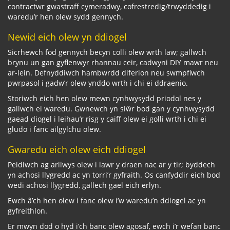
contractwr gwastraff cymeradwy, cofrestredig/trwyddedig i
waredu’r hen olew sydd gennych.
Newid eich olew yn ddiogel
Sicrhewch fod gennych becyn colli olew wrth law; gallwch
brynu un gan gyflenwyr rhannau ceir, cadwyni DIY mawr neu
ar-lein. Defnyddiwch hambwrdd diferion neu swmpflwch
pwrpasol i gadw’r olew ynddo wrth i chi ei ddraenio.
Storiwch eich hen olew mewn cynhwysydd priodol nes y
gallwch ei waredu. Gwnewch yn siŵr bod gan y cynhwysydd
gaead diogel i leihau’r risg y caiff olew ei golli wrth i chi ei
gludo i fanc ailgylchu olew.
Gwaredu eich olew eich ddiogel
Peidiwch ag arllwys olew i lawr y draen nac ar y tir; byddech
yn achosi llygredd ac yn torri’r gyfraith. Os canfyddir eich bod
wedi achosi llygredd, gallech gael eich erlyn.
Ewch â’ch hen olew i fanc olew i’w waredu’n ddiogel ac yn
gyfreithlon.
Er mwyn dod o hyd i’ch banc olew agosaf, ewch i’r wefan banc