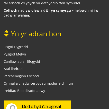
tâl arnoch os ydych yn defnyddio ffôn symudol.
Cofiwch nad yw olew a dŵr yn cymysgu – helpwch ni i’w
cadw ar wahân.
Yn yr adran hon
Osgoi Llygredd
Pysgod Melyn
Canllawiau ar lifogydd
Atal lladrad
Perchenogion Cychod
Cynnal a chadw cerbydau modur eich hun
Ireidiau Bioddiraddiadwy