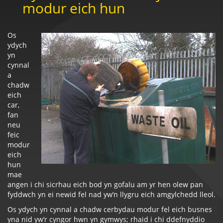
modur eich hun
Os
ydych
yn
cynnal
a
chadw
eich
car,
fan
neu
feic
modur
eich
hun
mae
angen i chi sicrhau eich bod yn gofalu am yr hen olew pan
fyddwch yn ei newid fel nad yw’n llygru eich amgylchedd lleol.
Os ydych yn cynnal a chadw cerbydau modur fel eich busnes
yna nid yw’r cyngor hwn yn gymwys; rhaid i chi ddefnyddio