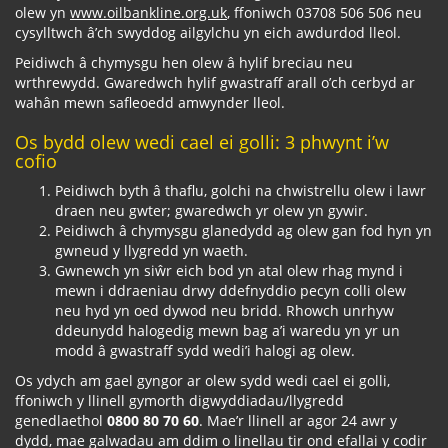
olew yn
www.oilbankline.org.uk
, ffoniwch 03708 506 506 neu
cysylltwch â’ch swyddog ailgylchu yn eich awdurdod lleol.
Peidiwch â chymysgu hen olew â hylif breciau neu
wrthrewydd. Gwaredwch hylif gwastraff arall o’ch cerbyd ar
wahân mewn safleoedd amwynder lleol.
Os bydd olew wedi cael ei golli: 3 phwynt i’w
cofio
Peidiwch byth â thaflu, golchi na chwistrellu olew i lawr
draen neu gwter; gwaredwch yr olew yn gywir.
Peidiwch â chymysgu glanedydd ag olew gan fod hyn yn
gwneud y llygredd yn waeth.
Gwnewch yn siŵr eich bod yn atal olew rhag mynd i
mewn i ddraeniau drwy ddefnyddio pecyn colli olew
neu hyd yn oed dywod neu bridd. Rhowch unrhyw
ddeunydd halogedig mewn bag a’i waredu yn yr un
modd â gwastraff sydd wedi’i halogi ag olew.
Os ydych am gael gyngor ar olew sydd wedi cael ei golli,
ffoniwch y llinell gymorth digwyddiadau/llygredd
genedlaethol
0800 80 70 60
. Mae’r llinell ar agor 24 awr y
dydd, mae galwadau am ddim o linellau tir ond efallai y codir