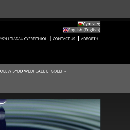
Cymraeg
English
(
English
)
YSYLLTIADAU CYFREITHIOL
CONTACT US
ADBORTH
 OLEW SYDD WEDI CAEL EI GOLLI