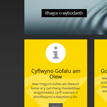
Cyflwyno Gofalu am
Go
Olew
Mae
amd
Mae Ymgyrch Gofalu am Olew yn
ole
fenter ar y cyd rhwng rheoleiddwyr
ase
amgylcheddol, cyrff masnach a
phroffesiynol a diwydiant y DU.