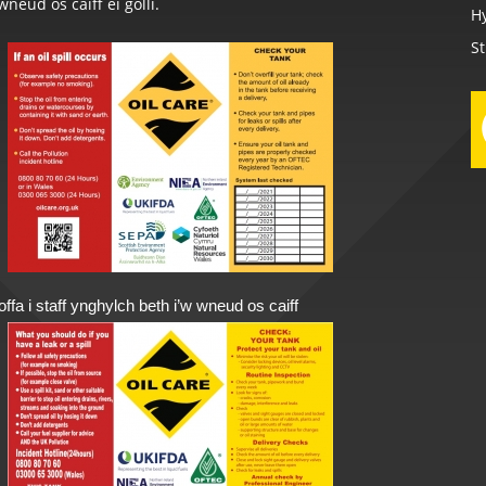
wneud os caiff ei golli.
Hy
St
a i staff ynghylch beth i’w wneud os caiff