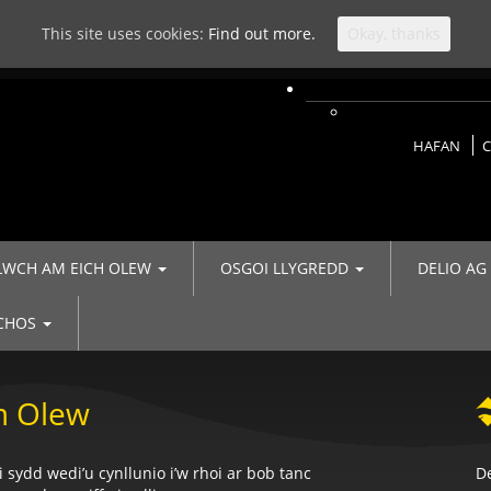
This site uses cookies:
Find out more.
Okay, thanks
HAFAN
C
LWCH AM EICH OLEW
OSGOI LLYGREDD
DELIO AG
ACHOS
am Olew
sydd wedi’u cynllunio i’w rhoi ar bob tanc
De