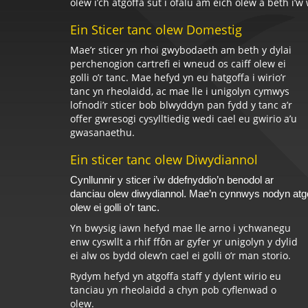
olew i’ch atgoffa sut i ofalu am eich olew a beth i’w 
Ein Sticer tanc olew Domestig
Mae’r sticer yn rhoi gwybodaeth am beth y dylai
perchenogion cartrefi ei wneud os caiff olew ei
golli o’r tanc. Mae hefyd yn eu hatgoffa i wirio’r
tanc yn rheolaidd, ac mae lle i unigolyn cymwys
lofnodi’r sticer bob blwyddyn pan fydd y tanc a’r
offer gwresogi cysylltiedig wedi cael eu gwirio a’u
gwasanaethu.
Ein sticer tanc olew Diwydiannol
Cynllunnir y sticer i’w ddefnyddio’n benodol ar
danciau olew diwydiannol. Mae’n cynnwys nodyn atgoff
olew ei golli o’r tanc.
Yn bwysig iawn hefyd mae lle arno i ychwanegu
enw cyswllt a rhif ffôn ar gyfer yr unigolyn y dylid
ei alw os bydd olew’n cael ei golli o’r man storio.
Rydym hefyd yn atgoffa staff y dylent wirio eu
tanciau yn rheolaidd a chyn pob cyflenwad o
olew.