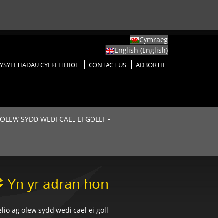
Cymraeg
English
(
English
)
YSYLLTIADAU CYFREITHIOL
CONTACT US
ADBORTH
 OLEW SYDD WEDI CAEL EI GOLLI
Yn yr adran hon
lio ag olew sydd wedi cael ei golli