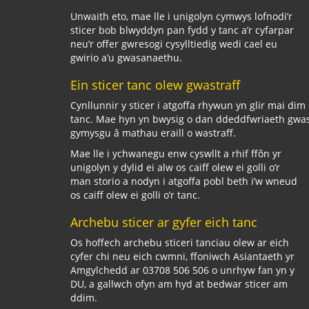
Unwaith eto, mae lle i unigolyn cymwys lofnodi’r
sticer bob blwyddyn pan fydd y tanc a’r cyfarpar
neu’r offer gwresogi cysylltiedig wedi cael eu
gwirio a’u gwasanaethu.
Ein sticer tanc olew gwastraff
Cynllunnir y sticer i atgoffa rhywun yn glir mai dim 
tanc. Mae hyn yn bwysig o dan ddeddfwriaeth gwast
gymysgu â mathau eraill o wastraff.
Mae lle i ychwanegu enw cyswllt a rhif ffôn yr
unigolyn y dylid ei alw os caiff olew ei golli o’r
man storio a nodyn i atgoffa pobl beth i’w wneud
os caiff olew ei golli o’r tanc.
Archebu sticer ar gyfer eich tanc
Os hoffech archebu sticeri tanciau olew ar eich
cyfer chi neu eich cwmni, ffoniwch Asiantaeth yr
Amgylchedd ar 03708 506 506 o unrhyw fan yn y
DU, a gallwch ofyn am hyd at bedwar sticer am
ddim.