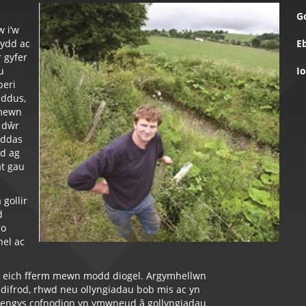
G
w i’w
wydd ac
Eb
r gyfer
u
I
beri
eddus,
 mewn
 dŵr
addas
d ag
t gau
 gollir
d
io
hel ac
w ar eich fferm mewn modd diogel. Argymhellwn
ddifrod, rhwd neu ollyngiadau bob mis ac yn
Dengys cofnodion yn ymwneud â gollyngiadau