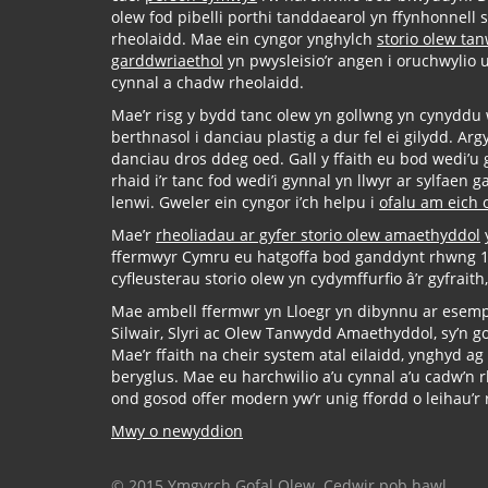
olew fod pibelli porthi tanddaearol yn ffynhonnell s
rheolaidd. Mae ein cyngor ynghylch
storio olew ta
garddwriaethol
yn pwysleisio’r angen i oruchwylio
cynnal a chadw rheolaidd.
Mae’r risg y bydd tanc olew yn gollwng yn cynyddu 
berthnasol i danciau plastig a dur fel ei gilydd. Ar
danciau dros ddeg oed. Gall y ffaith eu bod wedi’u
rhaid i’r tanc fod wedi’i gynnal yn llwyr ar sylfae
lenwi. Gweler ein cyngor i’ch helpu i
ofalu am eich 
Mae’r
rheoliadau ar gyfer storio olew amaethyddol
ffermwyr Cymru eu hatgoffa bod ganddynt rhwng 12
cyfleusterau storio olew yn cydymffurfio â’r gyfraith
Mae ambell ffermwr yn Lloegr yn dibynnu ar esem
Silwair, Slyri ac Olew Tanwydd Amaethyddol, sy’n g
Mae’r ffaith na cheir system atal eilaidd, ynghyd a
beryglus. Mae eu harchwilio a’u cynnal a’u cadw’n rh
ond gosod offer modern yw’r unig ffordd o leihau’r r
Mwy o newyddion
© 2015 Ymgyrch Gofal Olew. Cedwir pob hawl.