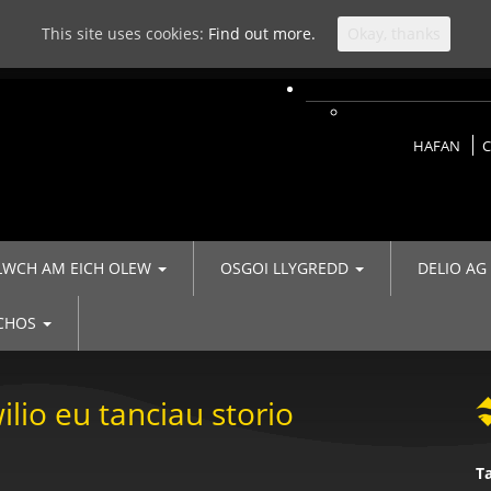
This site uses cookies:
Find out more.
Okay, thanks
HAFAN
C
LWCH AM EICH OLEW
OSGOI LLYGREDD
DELIO AG
ACHOS
ilio eu tanciau storio
T