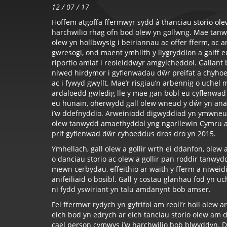
12 / 07 / 17
Hoffem atgoffa ffermwyr sydd â thanciau storio ole
harchwilio rhag ofn bod olew yn gollwng. Mae tan
olew yn hollbwysig i beiriannau ac offer fferm, ac a
gwresogi, ond maent ymhlith y llygryddion a gaiff e
riportio amlaf i reoleiddwyr amgylcheddol. Gallant 
niwed hirdymor i gyflenwadau dŵr preifat a chyho
ac i fywyd gwyllt. Mae’r risgiau’n arbennig o uchel
ardaloedd gwledig lle y mae gan bobl eu cyflenwad
eu hunain, oherwydd gall olew wneud y dŵr yn an
i’w ddefnyddio. Arweiniodd digwyddiad yn ymwneu
olew tanwydd amaethyddol yng ngorllewin Cymru a
prif gyflenwad dŵr cyhoeddus dros dro yn 2015.
Ymhellach, gall olew a gollir wrth ei ddanfon, olew a
o danciau storio ac olew a gollir pan roddir tanwyd
mewn cerbydau, effeithio ar waith y fferm a niweid
anifeiliaid o bosibl. Gall y costau glanhau fod yn uc
ni fydd yswiriant yn talu amdanynt bob amser.
Fel ffermwr rydych yn gyfrifol am reoli’r holl ole
eich bod yn edrych ar eich tanciau storio olew am 
cael
person cymwys
i’w harchwilio bob blwyddyn. 