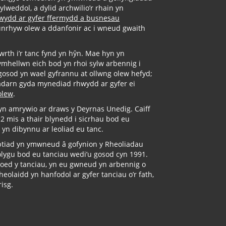
ylweddol, a dylid archwilio’r rhain yn
nwydd ar gyfer ffermydd a busnesau
 unrhyw olew a ddanfonir ac i wneud gwaith
wrth i’r tanc fynd yn hŷn. Mae hyn yn
gymhellwn eich bod yn rhoi sylw arbennig i
 gosod yn wael gyfrannu at ollwng olew hefyd;
n gadarn gyda mynediad rhwydd ar gyfer ei
olew
.
yn amrywio ar draws y Deyrnas Unedig. Caiff
 mis a thair blynedd i sicrhau bod eu
, yn dibynnu ar leoliad eu tanc.
ptiad yn ymwneud â gofynion y Rheoliadau
olygu bod eu tanciau wedi’u gosod cyn 1991.
g oed y tanciau, yn eu gwneud yn arbennig o
eolaidd yn hanfodol ar gyfer tanciau o’r fath,
isg.