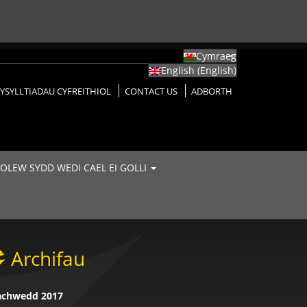
Cymraeg
English
(
English
)
YSYLLTIADAU CYFREITHIOL
CONTACT US
ADBORTH
 OLEW SYDD WEDI CAEL EI GOLLI
Archifau
achwedd 2017