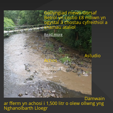
Gollyngiad mewn Gorsaf
Betrol yn costio £8 miliwn yn
ogystal â chostau cyfreithiol a
chamau ataliol
Read more
Astudio
Achos
Read more
Damwain
ar fferm yn achosi i 1,500 litr o olew ollwng yng
Nghanolbarth Lloegr