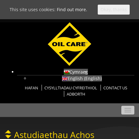
This site uses cookies:
Find out more.
Okay, thanks
Cymraeg
English
(
English
)
HAFAN
CYSYLLTIADAU CYFREITHIOL
CONTACT US
ADBORTH
Toggl
navig
Astudiaethau Achos