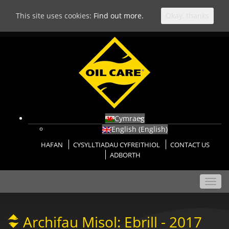
This site uses cookies:
Find out more.
Okay, thanks
Cymraeg
English
(
English
)
HAFAN
CYSYLLTIADAU CYFREITHIOL
CONTACT US
ADBORTH
Toggl
navig
Archifau Misol:
Ebrill - 2017