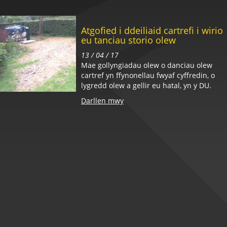
Atgofied i ddeiliaid cartrefi i wirio
eu tanciau storio olew
13 / 04 / 17
Mae gollyngiadau olew o danciau olew
cartref yn ffynonellau fwyaf cyffredin, o
lygredd olew a gellir eu hatal, yn y DU.
Darllen mwy