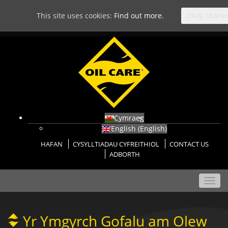
This site uses cookies:
Find out more.
Okay, thank
Cymraeg
English
(
English
)
HAFAN
CYSYLLTIADAU CYFREITHIOL
CONTACT US
ADBORTH
Toggl
navig
Yr Ymgyrch Gofalu am Olew