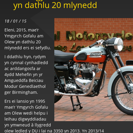
yn dathlu 20 mlynedd
18 / 01 / 15
Eleni, 2015, mae’r
Ymgyrch Gofalu am
Olew yn dathlu 20
mlynedd ers ei sefydlu.
I ddathlu hyn, rydym
yn cynnal cynhadledd
ac arddangosfa ar
4ydd Mehefin yn yr
Amgueddfa Beiciau
Modur Genedlaethol
ger Birmingham.
Ers ei lansio yn 1995
mae’r Ymgyrch Gofalu
am Olew wedi helpu i
leihau digwyddiadau
yn ymwneud â llygredd
olew ledled y DU i lai na 3350 yn 2013. Yn 2013/14