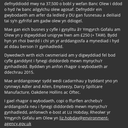
defnyddiodd mwy na 37,500 o bobl y wefan Banc Olew i ddod
o hyd i’w banc ailgylchu olew agosaf. Defnyddir ein
gwybodaeth am arfer da ledled y DU gan fusnesau a deiliaid
tai sy’n gyfrifol am gadw olew yn ddiogel.
Mae gan eich busnes y cyfle i gysylltu â’r Ymgyrch Gofalu am
Olew yn y digwyddiad unigryw hwn am £250 (+ TAW). Bydd
hyn yn rhoi bwrdd i chi yn yr arddangosfa a mynediad i hyd
at ddau berson i’r gynhadledd.
Dywedwch wrth eich cwsmeriaid am y digwyddiad fel bod
cyfle ganddynt i fynegi diddordeb mewn mynychu’r
gynhadledd. Byddwn yn anfon rhagor o wybodaeth ar
ddechrau 2015.
Mae arddangoswyr sydd wedi cadarnhau y byddant yno yn
cynnwys Adler and Allen, Empteezy, Darcy Spillcare
Manufacture, Oakdene Hollins ac Oftec.
I gael rhagor o wybodaeth, copi o ffurflen archebu’r
arddangosfa neu i fynegi diddordeb mewn mynychu’r
gynhadledd, anfonwch e-bost at Liz Hobday, Rheolwr yr
Ymgyrch Gofalu am Olew yn
liz.hobday@environment-
agency.gov.uk