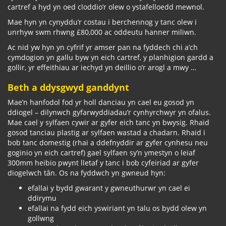
cartref a hyd yn oed cloddio’r olew o ystafelloedd mewnol.
Mae hyn yn cynyddu’r costau i berchennog y tanc olew i
unrhyw swm rhwng £80,000 ac oddeutu hanner miliwn.
Ac nid yw hyn yn cyfrif yr amser pan na fyddech chi a’ch
cymdogion yn gallu byw yn eich cartref, y planhigion gardd a
gollir, yr effeithiau ar iechyd yn deillio o’r arogl a mwy …
Beth a ddysgwyd ganddynt
Mae’n hanfodol fod yr holl danciau yn cael eu gosod yn
ddiogel – dilynwch gyfarwyddiadau’r cynhyrchwyr yn ofalus.
Mae cael y sylfaen cywir ar gyfer eich tanc yn bwysig. Rhaid
gosod tanciau plastig ar sylfaen wastad a chadarn. Rhaid i
bob tanc domestig (rhai a ddefnyddir ar gyfer cynhesu neu
goginio yn eich cartref) gael sylfaen sy’n ymestyn o leiaf
300mm heibio pwynt lletaf y tanc i bob cyfeiriad ar gyfer
diogelwch tân. Os na fyddwch yn gwneud hyn:
efallai y bydd gwarant y gwneuthurwr yn cael ei
ddirymu
efallai na fydd eich yswiriant yn talu os bydd olew yn
gollwng