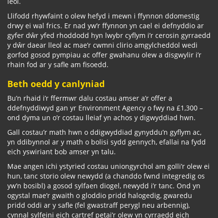
leol.
Llifodd rhywfaint o olew hefyd i mewn i ffynnon ddomestig
drwy ei wal frics. Er nad yw’r ffynnon yn cael ei defnyddio ar
gyfer dŵr yfed rhoddodd hyn lwybr cyflym i’r cerosin gyrraedd
y dŵr daear lleol ac mae’r cwmni clirio amgylcheddol wedi
gorfod gosod pympiau ac offer gwahanu olew a disgwylir i’r
rhain fod ar y safle am fisoedd.
Beth oedd y canlyniad
Bu’n rhaid i’r ffermwr dalu costau amser a’r offer a
ddefnyddiwyd gan yr Environment Agency o fwy na £1,300 –
ond dyma un o’r costau lleiaf yn achos y digwyddiad hwn.
Gall costau’r math hwn o ddigwyddiad gynyddu’n gyflym ac,
yn ddibynnol ar y math o bolisi sydd gennych, efallai na fydd
eich yswiriant bob amser yn talu.
Mae angen ichi ystyried costau uniongyrchol am golli’r olew ei
hun, tanc storio olew newydd (a chanddo fwnd integredig os
yw’n bosibl) a gosod sylfaen diogel, newydd i’r tanc. Ond yn
ogystal mae’r gwaith o gloddio pridd halogedig, gwaredu
pridd oddi ar y safle (fel gwastraff perygl neu arbennig),
cynnal sylfeini eich cartref petai’r olew yn cyrraedd eich