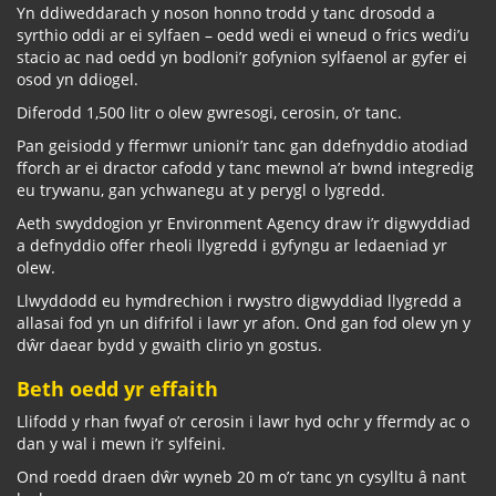
Yn ddiweddarach y noson honno trodd y tanc drosodd a
syrthio oddi ar ei sylfaen – oedd wedi ei wneud o frics wedi’u
stacio ac nad oedd yn bodloni’r gofynion sylfaenol ar gyfer ei
osod yn ddiogel.
Diferodd 1,500 litr o olew gwresogi, cerosin, o’r tanc.
Pan geisiodd y ffermwr unioni’r tanc gan ddefnyddio atodiad
fforch ar ei dractor cafodd y tanc mewnol a’r bwnd integredig
eu trywanu, gan ychwanegu at y perygl o lygredd.
Aeth swyddogion yr Environment Agency draw i’r digwyddiad
a defnyddio offer rheoli llygredd i gyfyngu ar ledaeniad yr
olew.
Llwyddodd eu hymdrechion i rwystro digwyddiad llygredd a
allasai fod yn un difrifol i lawr yr afon. Ond gan fod olew yn y
dŵr daear bydd y gwaith clirio yn gostus.
Beth oedd yr effaith
Llifodd y rhan fwyaf o’r cerosin i lawr hyd ochr y ffermdy ac o
dan y wal i mewn i’r sylfeini.
Ond roedd draen dŵr wyneb 20 m o’r tanc yn cysylltu â nant